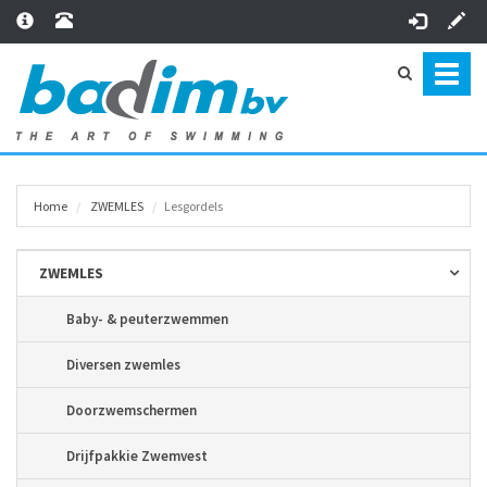
Toggl
naviga
Home
ZWEMLES
Lesgordels
ZWEMLES
Baby- & peuterzwemmen
Diversen zwemles
Doorzwemschermen
Drijfpakkie Zwemvest