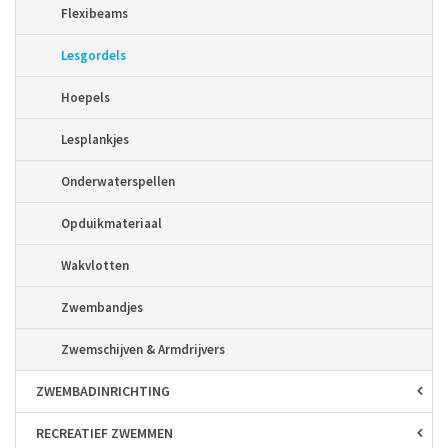
Flexibeams
Lesgordels
Hoepels
Lesplankjes
Onderwaterspellen
Opduikmateriaal
Wakvlotten
Zwembandjes
Zwemschijven & Armdrijvers
ZWEMBAD­INRICHTING
RECREATIEF ZWEMMEN