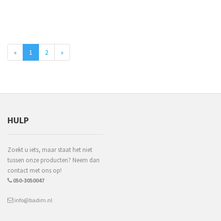
«
1
2
»
HULP
Zoekt u iets, maar staat het niet
tussen onze producten? Neem dan
contact met ons op!
050-3050047
info@badim.nl