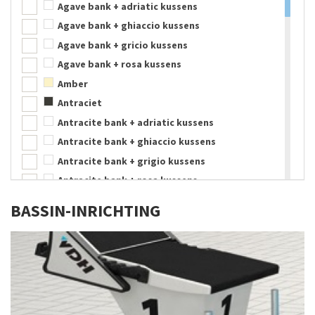
Agave bank + adriatic kussens
Nylon
Agave bank + ghiaccio kussens
Parachute zijde
Agave bank + gricio kussens
PE kunststof
Agave bank + rosa kussens
PE-schuim
Amber
Polyethyleen
Antraciet
Polypropyleen
Antracite bank + adriatic kussens
PU-schuim
Antracite bank + ghiaccio kussens
PVC
Antracite bank + grigio kussens
Rubber
Antracite bank + rosa kussens
RVS
Aqua
RVS 304, wit gecoat
BASSIN-INRICHTING
Assortimentskleuren
Schuimrubber
Beige
Silicone
Blauw
Staal
Blauw/Roze
Sticker
Bruin
Textyleen