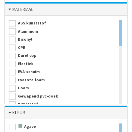
MATERIAAL
ABS kunststof
Aluminium
Bisonyl
CPE
Durel top
Elastiek
EVA-schuim
Evazote foam
Foam
Gewapend pvc-doek
Kunststof
Melamine
KLEUR
Metaal
Agave
Neopreen