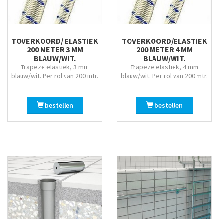
Wit/blauw
Wit/roze
Wit/smoke
TOVERKOORD/ ELASTIEK
TOVERKOORD/ELASTIEK
Witte bank + Adriatic kussens
200 METER 3 MM
200 METER 4 MM
BLAUW/WIT.
BLAUW/WIT.
Witte bank + Ghiaccio
Trapeze elastiek, 3 mm
Trapeze elastiek, 4 mm
Witte bank + Grigio kussens
blauw/wit. Per rol van 200 mtr.
blauw/wit. Per rol van 200 mtr.
Witte bank + Rosa kussens
Zilver
bestellen
bestellen
Zwart
Zwart/amber
Zwart/wit