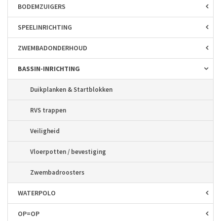
BODEM­ZUIGERS
SPEEL­INRICHTING
ZWEMBAD­ONDERHOUD
BASSIN-INRICHTING
Duikplanken & Startblokken
RVS trappen
Veiligheid
Vloerpotten / bevestiging
Zwembadroosters
WATERPOLO
OP=OP