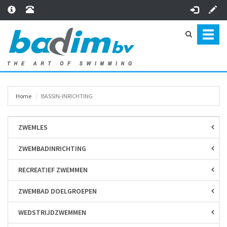
Toggl
naviga
Home
BASSIN-INRICHTING
ZWEMLES
ZWEMBAD­INRICHTING
RECREATIEF ZWEMMEN
ZWEMBAD DOELGROEPEN
WEDSTRIJD­ZWEMMEN