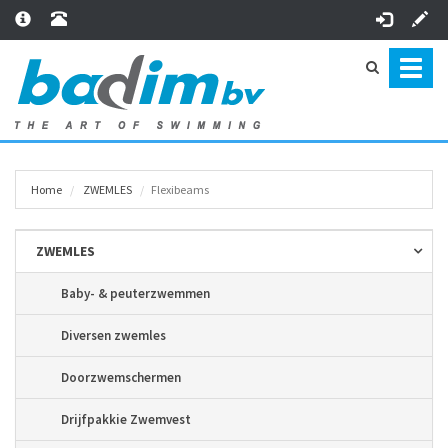
Toggl
naviga
Home
ZWEMLES
Flexibeams
ZWEMLES
Baby- & peuterzwemmen
Diversen zwemles
Doorzwemschermen
Drijfpakkie Zwemvest