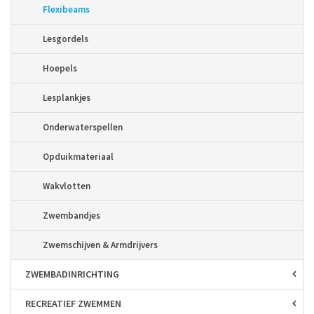
Flexibeams
Lesgordels
Hoepels
Lesplankjes
Onderwaterspellen
Opduikmateriaal
Wakvlotten
Zwembandjes
Zwemschijven & Armdrijvers
ZWEMBAD­INRICHTING
RECREATIEF ZWEMMEN