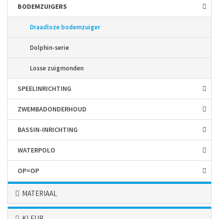
BODEM­ZUIGERS
Draadloze bodemzuiger
Dolphin-serie
Losse zuigmonden
SPEEL­INRICHTING
ZWEMBAD­ONDERHOUD
BASSIN-INRICHTING
WATERPOLO
OP=OP
MATERIAAL
KLEUR