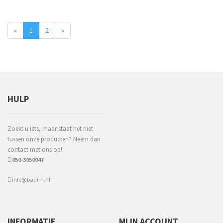
«
1
2
»
HULP
Zoekt u iets, maar staat het niet
tussen onze producten? Neem dan
contact met ons op!
050-3050047
info@badim.nl
INFORMATIE
MIJN ACCOUNT