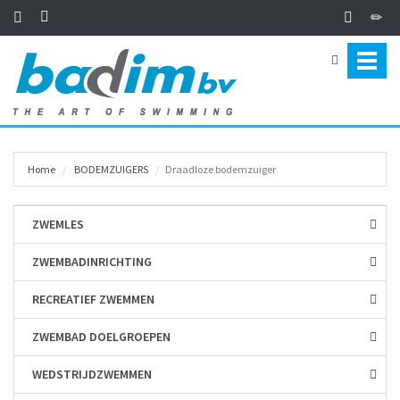
Toggl
naviga
Home
BODEM­ZUIGERS
Draadloze bodemzuiger
ZWEMLES
ZWEMBAD­INRICHTING
RECREATIEF ZWEMMEN
ZWEMBAD DOELGROEPEN
WEDSTRIJD­ZWEMMEN