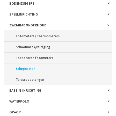
BODEM­ZUIGERS
SPEEL­INRICHTING
ZWEMBAD­ONDERHOUD
Fotometers / Thermometers
Schoonmaak/reiniging
Toebehoren fotometers
Schepnetten
Telescoopstangen
BASSIN-INRICHTING
WATERPOLO
OP=OP