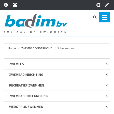
Toggl
naviga
Home
ZWEMBAD­ONDERHOUD
Schepnetten
ZWEMLES
ZWEMBAD­INRICHTING
RECREATIEF ZWEMMEN
ZWEMBAD DOELGROEPEN
WEDSTRIJD­ZWEMMEN