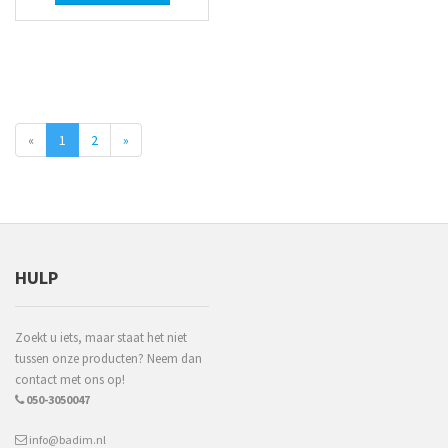
«
1
2
»
HULP
Zoekt u iets, maar staat het niet
tussen onze producten? Neem dan
contact met ons op!
050-3050047
info@badim.nl