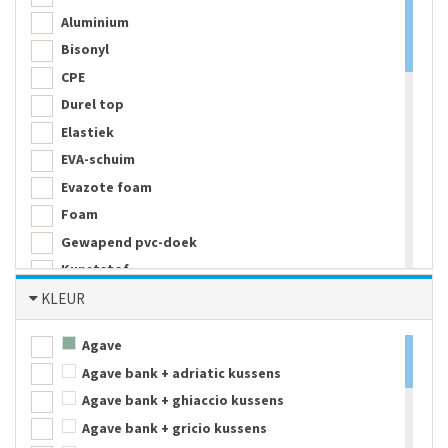
Aluminium
Bisonyl
CPE
Durel top
Elastiek
EVA-schuim
Evazote foam
Foam
Gewapend pvc-doek
Kunststof
Melamine
KLEUR
Metaal
Agave
Neopreen
Agave bank + adriatic kussens
Nylon
Agave bank + ghiaccio kussens
Parachute zijde
Agave bank + gricio kussens
PE kunststof