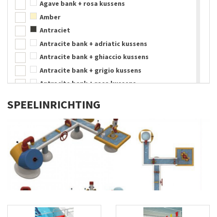
Agave bank + rosa kussens
PE-schuim
Amber
Polyethyleen
Antraciet
Polypropyleen
Antracite bank + adriatic kussens
PU-schuim
Antracite bank + ghiaccio kussens
PVC
Antracite bank + grigio kussens
Rubber
Antracite bank + rosa kussens
RVS
Aqua
RVS 304, wit gecoat
SPEEL­INRICHTING
Assortimentskleuren
Schuimrubber
Beige
Silicone
Blauw
Staal
Blauw/Roze
Sticker
Bruin
Textyleen
Cafe
Thermoplast
Celeste
Velcron
Cocos
Verchroomd
Donkerblauw