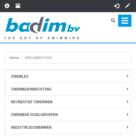
Toggl
naviga
Home
SPEEL­INRICHTING
ZWEMLES
ZWEMBAD­INRICHTING
RECREATIEF ZWEMMEN
ZWEMBAD DOELGROEPEN
WEDSTRIJD­ZWEMMEN