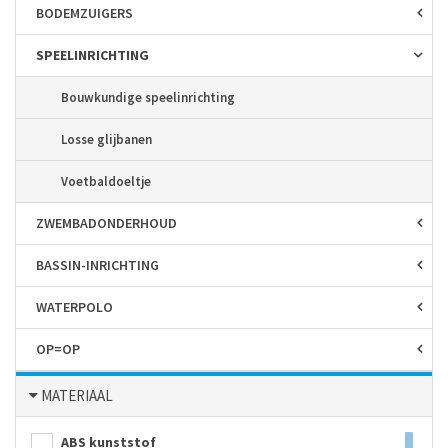
BODEM­ZUIGERS
SPEEL­INRICHTING
Bouwkundige speelinrichting
Losse glijbanen
Voetbaldoeltje
ZWEMBAD­ONDERHOUD
BASSIN-INRICHTING
WATERPOLO
OP=OP
MATERIAAL
ABS kunststof