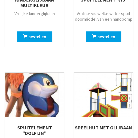
Witte bank + Adriatic kussens
MULTIKLEUR
Witte bank + Ghiaccio
Vrolijke kinderglijbaan
Vrolijke vis welke water spuit
doormiddel van een handpomp
Witte bank + Grigio kussens
Witte bank + Rosa kussens
bestellen
bestellen
Zilver
Zwart
Zwart/amber
Zwart/wit
SPUITELEMENT
SPEELHUT MET GLIJBAAN
"DOLFIJN"