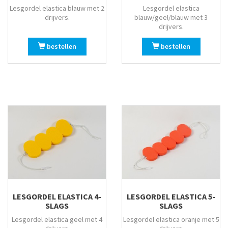
Witte bank + Ghiaccio
Lesgordel elastica blauw met 2
Lesgordel elastica
drijvers.
blauw/geel/blauw met 3
Witte bank + Grigio kussens
drijvers.
Witte bank + Rosa kussens
bestellen
bestellen
Zilver
Zwart
Zwart/amber
Zwart/wit
LESGORDEL ELASTICA 4-
LESGORDEL ELASTICA 5-
SLAGS
SLAGS
Lesgordel elastica geel met 4
Lesgordel elastica oranje met 5