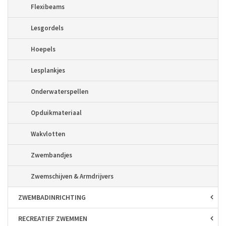
Flexibeams
Lesgordels
Hoepels
Lesplankjes
Onderwaterspellen
Opduikmateriaal
Wakvlotten
Zwembandjes
Zwemschijven & Armdrijvers
ZWEMBAD­INRICHTING
RECREATIEF ZWEMMEN