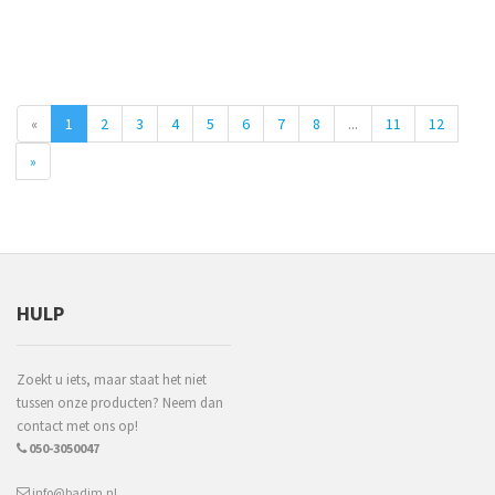
«
1
2
3
4
5
6
7
8
...
11
12
»
HULP
Zoekt u iets, maar staat het niet
tussen onze producten? Neem dan
contact met ons op!
050-3050047
info@badim.nl