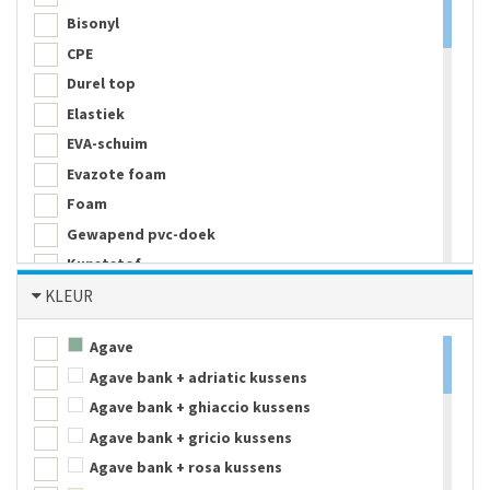
Bisonyl
CPE
Durel top
Elastiek
EVA-schuim
Evazote foam
Foam
Gewapend pvc-doek
Kunststof
Melamine
KLEUR
Metaal
Agave
Neopreen
Agave bank + adriatic kussens
Nylon
Agave bank + ghiaccio kussens
Parachute zijde
Agave bank + gricio kussens
PE kunststof
Agave bank + rosa kussens
PE-schuim