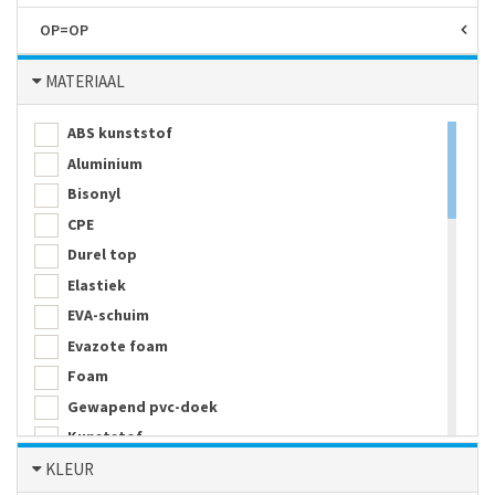
OP=OP
MATERIAAL
ABS kunststof
Aluminium
Bisonyl
CPE
Durel top
Elastiek
EVA-schuim
Evazote foam
Foam
Gewapend pvc-doek
Kunststof
Melamine
KLEUR