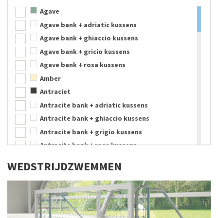
Metaal
Agave
Neopreen
Agave bank + adriatic kussens
Nylon
Agave bank + ghiaccio kussens
Parachute zijde
Agave bank + gricio kussens
PE kunststof
Agave bank + rosa kussens
PE-schuim
Amber
Polyethyleen
Antraciet
Polypropyleen
Antracite bank + adriatic kussens
PU-schuim
Antracite bank + ghiaccio kussens
PVC
Antracite bank + grigio kussens
Rubber
Antracite bank + rosa kussens
RVS
Aqua
RVS 304, wit gecoat
WEDSTRIJD­ZWEMMEN
Assortimentskleuren
Schuimrubber
Beige
Silicone
Blauw
Staal
Blauw/Roze
Sticker