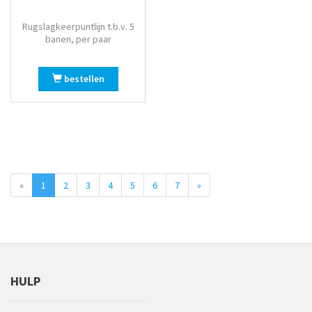
Rugslagkeerpuntlijn t.b.v. 5
banen, per paar
bestellen
«
1
2
3
4
5
6
7
»
HULP