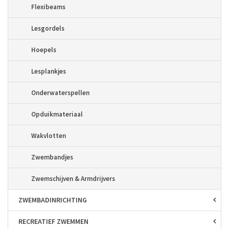
Flexibeams
Lesgordels
Hoepels
Lesplankjes
Onderwaterspellen
Opduikmateriaal
Wakvlotten
Zwembandjes
Zwemschijven & Armdrijvers
ZWEMBAD­INRICHTING
RECREATIEF ZWEMMEN