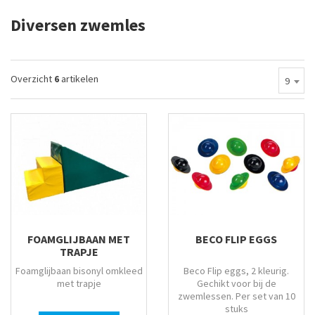
Diversen zwemles
Overzicht
6
artikelen
9
FOAMGLIJBAAN MET
BECO FLIP EGGS
TRAPJE
Foamglijbaan bisonyl omkleed
Beco Flip eggs, 2 kleurig.
met trapje
Gechikt voor bij de
zwemlessen. Per set van 10
stuks