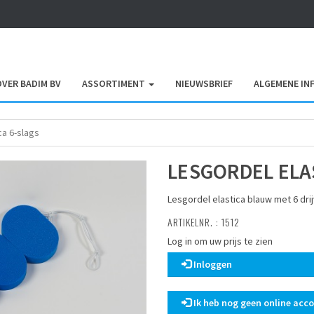
OVER BADIM BV
ASSORTIMENT
NIEUWSBRIEF
ALGEMENE IN
ca 6-slags
LESGORDEL ELA
Lesgordel elastica blauw met 6 drij
ARTIKELNR. : 1512
Log in om uw prijs te zien
Inloggen
Ik heb nog geen online acc