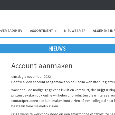
OVER BADIM BV
ASSORTIMENT
NIEUWSBRIEF
ALGEMENE IN
NIEUWS
Account aanmaken
dinsdag 1 november 2022
Heeft u al een account aangemaakt op de Badim website? Registreer u
Wanneer u de nodige gegevens invult en verstuurt, dan krijgt u in
prijzen bekijken ook online winkelen of producten die u intersser
contactpersonen aan kunt maken kunt u zien of een collega al naar
bestelhistorie makkelijk inzien.
Onze website werkt ook goed op een smartphone of tablet, zo heeft 