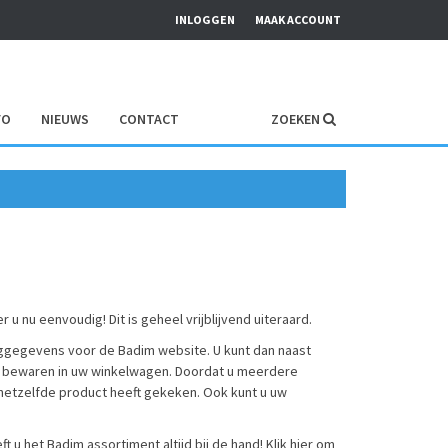
INLOGGEN
MAAK ACCOUNT
FO
NIEUWS
CONTACT
ZOEKEN
 nu eenvoudig! Dit is geheel vrijblijvend uiteraard.
loggegevens voor de Badim website. U kunt dan naast
en bewaren in uw winkelwagen. Doordat u meerdere
 hetzelfde product heeft gekeken. Ook kunt u uw
u het Badim assortiment altijd bij de hand! Klik
hier
om