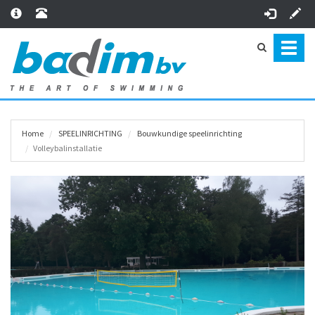
Toggl
naviga
Home
SPEEL­INRICHTING
Bouwkundige speelinrichting
Volleybalinstallatie