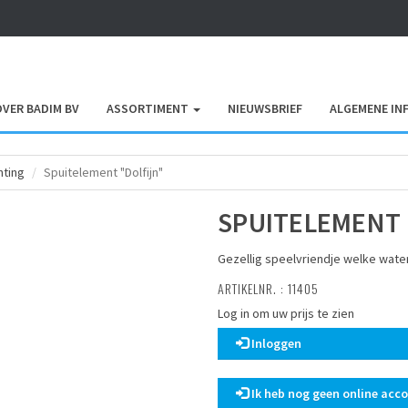
OVER BADIM BV
ASSORTIMENT
NIEUWSBRIEF
ALGEMENE IN
hting
Spuitelement "Dolfijn"
SPUITELEMENT 
Gezellig speelvriendje welke wate
ARTIKELNR. : 11405
Log in om uw prijs te zien
Inloggen
Ik heb nog geen online acc