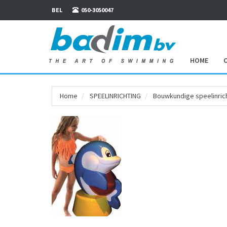
BEL
050-3050047
HOME
Home
SPEEL­INRICHTING
Bouwkundige speelinric