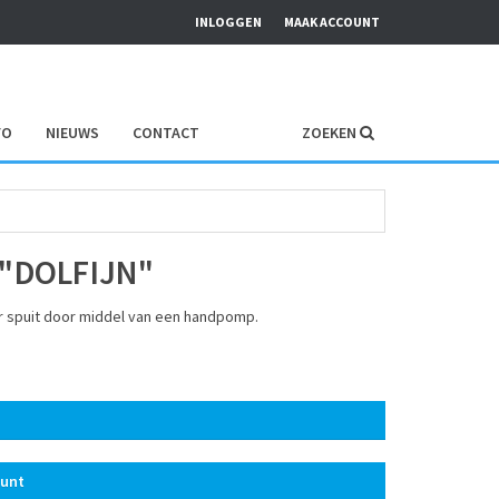
INLOGGEN
MAAK ACCOUNT
FO
NIEUWS
CONTACT
ZOEKEN
"DOLFIJN"
r spuit door middel van een handpomp.
ount