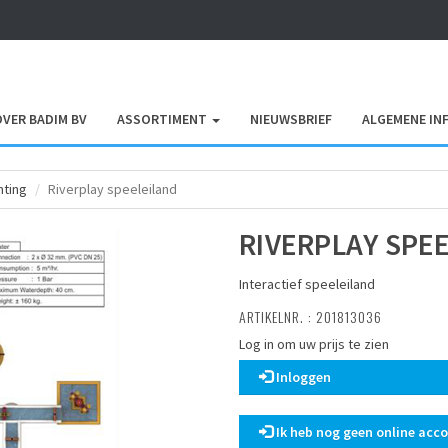
OVER BADIM BV
ASSORTIMENT
NIEUWSBRIEF
ALGEMENE IN
hting
Riverplay speeleiland
RIVERPLAY SPE
Interactief speeleiland
ARTIKELNR. : 201813036
Log in om uw prijs te zien
Inloggen
Ik heb nog geen online acc