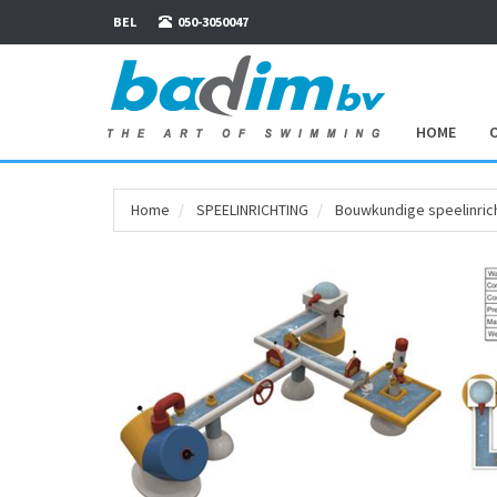
BEL
050-3050047
HOME
Home
SPEEL­INRICHTING
Bouwkundige speelinric