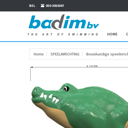
BEL
050-3050047
HOME
Home
SPEEL­INRICHTING
Bouwkundige speelinric