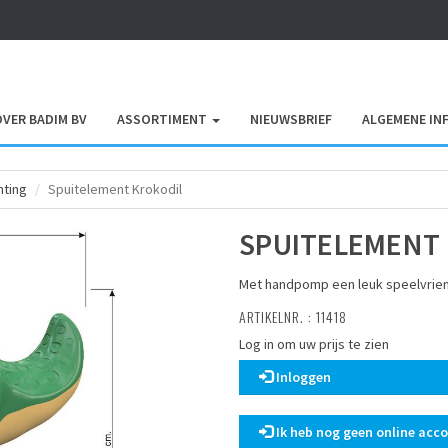
OVER BADIM BV
ASSORTIMENT
NIEUWSBRIEF
ALGEMENE IN
hting
Spuitelement Krokodil
SPUITELEMENT
Met handpomp een leuk speelvrie
ARTIKELNR. : 11418
Log in om uw prijs te zien
Inloggen
Ik heb nog geen online acc