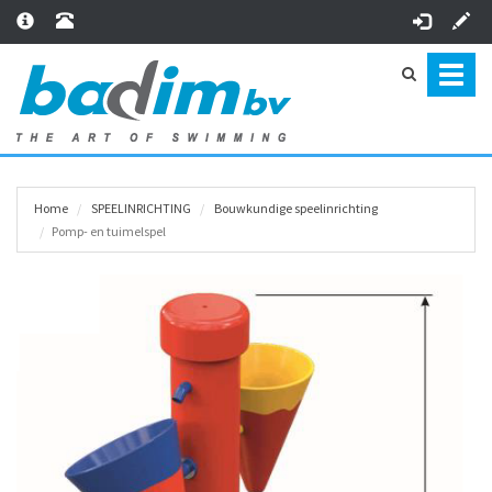
Toggl
naviga
Home
SPEEL­INRICHTING
Bouwkundige speelinrichting
Pomp- en tuimelspel