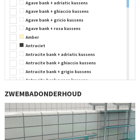
Agave bank + adriatic kussens
Nylon
Agave bank + ghiaccio kussens
Parachute zijde
Agave bank + gricio kussens
PE kunststof
Agave bank + rosa kussens
PE-schuim
Amber
Polyethyleen
Antraciet
Polypropyleen
Antracite bank + adriatic kussens
PU-schuim
Antracite bank + ghiaccio kussens
PVC
Antracite bank + grigio kussens
Rubber
Antracite bank + rosa kussens
RVS
Aqua
RVS 304, wit gecoat
ZWEMBAD­ONDERHOUD
Assortimentskleuren
Schuimrubber
Beige
Silicone
Blauw
Staal
Blauw/Roze
Sticker
Bruin
Textyleen