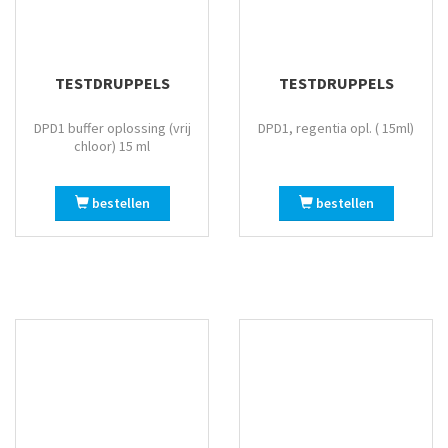
Wit/blauw
Wit/roze
Wit/smoke
TESTDRUPPELS
TESTDRUPPELS
Witte bank + Adriatic kussens
Witte bank + Ghiaccio
DPD1 buffer oplossing (vrij
DPD1, regentia opl. ( 15ml)
chloor) 15 ml
Witte bank + Grigio kussens
Witte bank + Rosa kussens
bestellen
bestellen
Zilver
Zwart
Zwart/amber
Zwart/wit