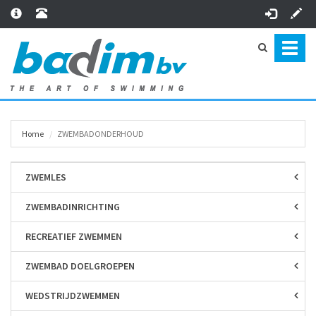
Toggl
naviga
Home
ZWEMBAD­ONDERHOUD
ZWEMLES
ZWEMBAD­INRICHTING
RECREATIEF ZWEMMEN
ZWEMBAD DOELGROEPEN
WEDSTRIJD­ZWEMMEN