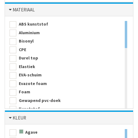
MATERIAAL
ABS kunststof
Aluminium
Bisonyl
CPE
Durel top
Elastiek
EVA-schuim
Evazote foam
Foam
Gewapend pvc-doek
Kunststof
Melamine
KLEUR
Metaal
Agave
Neopreen