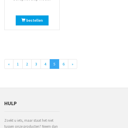
bestellen
«
1
2
3
4
5
6
»
HULP
Zoekt u iets, maar staat het niet
tussen onze producten? Neem dan