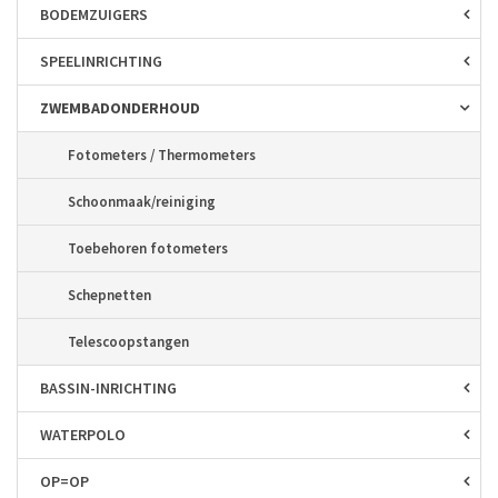
BODEM­ZUIGERS
SPEEL­INRICHTING
ZWEMBAD­ONDERHOUD
Fotometers / Thermometers
Schoonmaak/reiniging
Toebehoren fotometers
Schepnetten
Telescoopstangen
BASSIN-INRICHTING
WATERPOLO
OP=OP