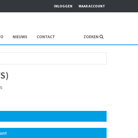
INLOGGEN
MAAK ACCOUNT
FO
NIEUWS
CONTACT
ZOEKEN
S)
VS
ount