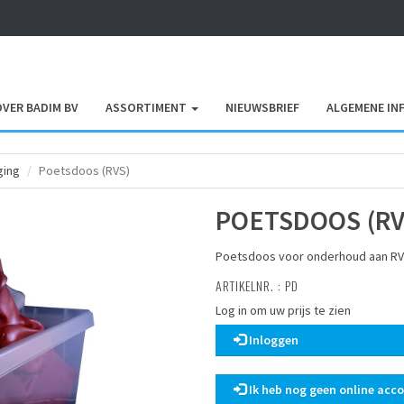
OVER BADIM BV
ASSORTIMENT
NIEUWSBRIEF
ALGEMENE IN
ging
Poetsdoos (RVS)
POETSDOOS (RV
Poetsdoos voor onderhoud aan R
ARTIKELNR. : PD
Log in om uw prijs te zien
Inloggen
Ik heb nog geen online acc