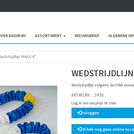
OVER BADIM BV
ASSORTIMENT
NIEUWSBRIEF
ALGEMENE IN
edstrijdlijn MAKS 4”
WEDSTRIJDLIJN
Wedstrijdlijn volgens de FINA eise
ARTIKELNR. : 2496
Log in om uw prijs te zien
Inloggen
Ik heb nog geen online acc