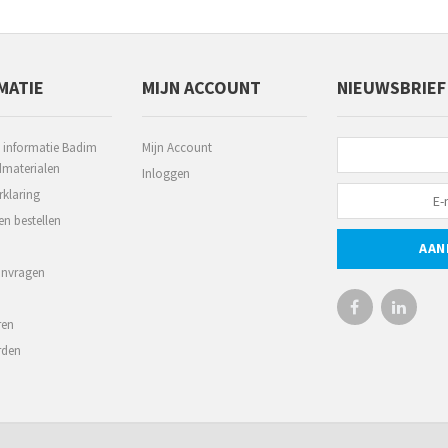
MATIE
MIJN ACCOUNT
NIEUWSBRIEF
 informatie Badim
Mijn Account
aterialen
Inloggen
rklaring
en bestellen
AAN
anvragen
ren
rden