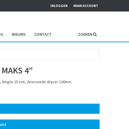
INLOGGEN
MAAK ACCOUNT
FO
NIEUWS
CONTACT
ZOEKEN
 MAKS 4”
n, lengte 25 mtr, doorsnede drijver 100mm.
ount