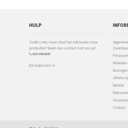
HULP
INFOR
Zoekt u iets, maar staat het niet tussen onze
Algemene
producten? Neem dan contact met ons op!
Zwembadm
050-3050047
Privacyve
Winkelen 
info@badim.nl
Bezorgen
Offerte a
Betalen
Retourne
Voorwaa
Contact