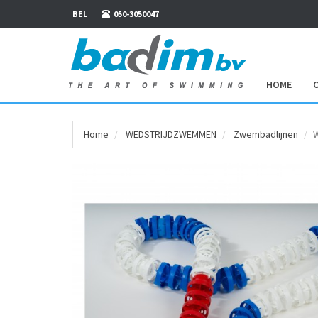
BEL
050-3050047
HOME
Home
WEDSTRIJD­ZWEMMEN
Zwembadlijnen
W