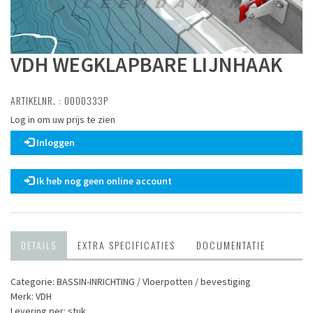
VDH WEGKLAPBARE LIJNHAAK
ARTIKELNR. : 0000333P
Log in om uw prijs te zien
Inloggen
Ik heb nog geen online account
DETAILS
EXTRA SPECIFICATIES
DOCUMENTATIE
Categorie: BASSIN-INRICHTING / Vloerpotten / bevestiging
Merk: VDH
Levering per: stuk