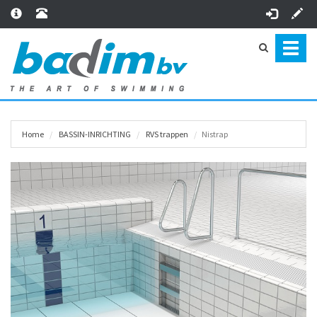
Toggl
naviga
Home
BASSIN-INRICHTING
RVS trappen
Nistrap