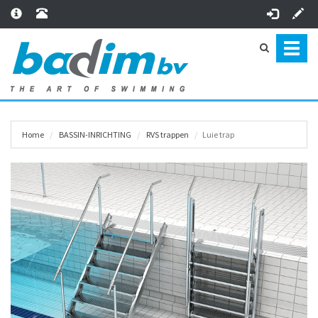
Toggl
naviga
Home
BASSIN-INRICHTING
RVS trappen
Luie trap