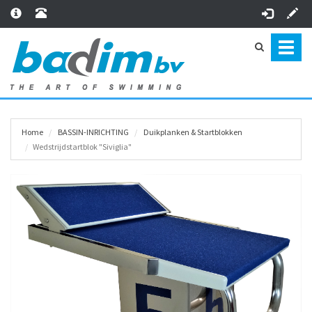
Toggl
naviga
Home
BASSIN-INRICHTING
Duikplanken & Startblokken
Wedstrijdstartblok "Siviglia"