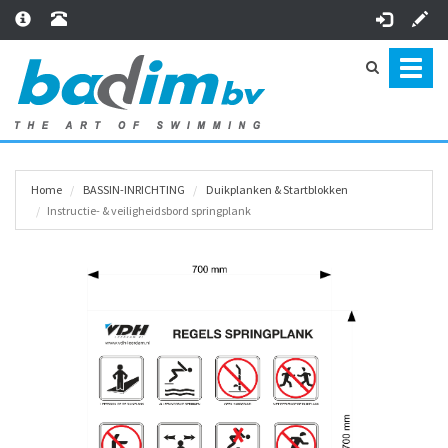
Toggl
naviga
Home
BASSIN-INRICHTING
Duikplanken & Startblokken
Instructie- & veiligheidsbord springplank